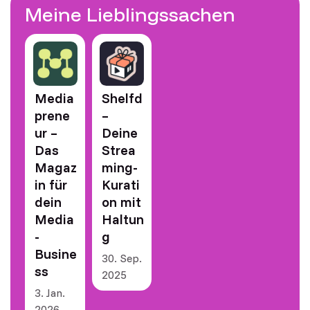
Meine Lieblingssachen
Media
Shelfd
prene
–
ur –
Deine
Das
Strea
Magaz
ming-
in für
Kurati
dein
on mit
Media
Haltun
-
g
Busine
30. Sep.
ss
2025
3. Jan.
2026